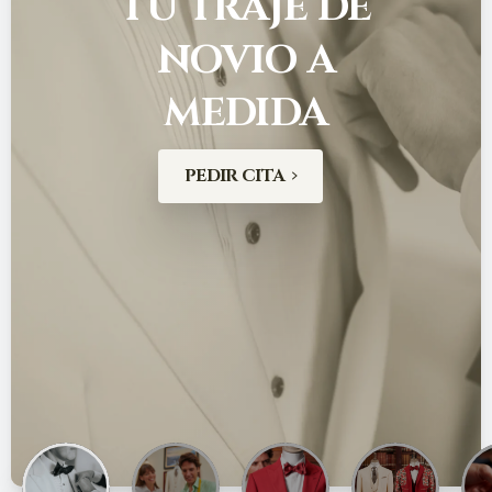
TU
TRAJE
DE
NOVIO
A
MEDIDA
PEDIR CITA