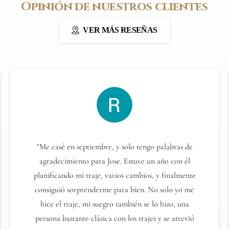
O
p
i
n
i
ó
n
d
e
n
u
e
s
t
r
o
s
c
l
i
e
n
t
e
s
VER MÁS RESEÑAS
"Me casé en septiembre, y solo tengo palabras de
agradecimiento para Jose. Estuve un año con él
planificando mi traje, varios cambios, y finalmente
consiguió sorprenderme para bien. No solo yo me
hice el traje, mi suegro también se lo hizo, una
persona bastante clásica con los trajes y se atrevió