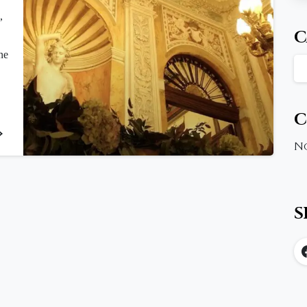
,
C
ne
C
3
N
S