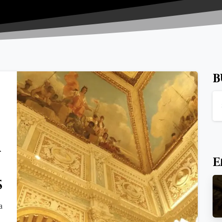
B
r
E
s
a