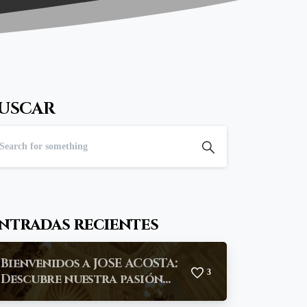
USCAR
ntradas recientes
Bienvenidos a JOSE ACOSTA:
3
Descubre nuestra pasión
por la sastrería a medida