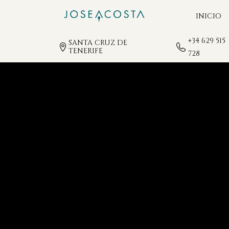
INICIO
+34 629 515
SANTA CRUZ DE
TENERIFE
728